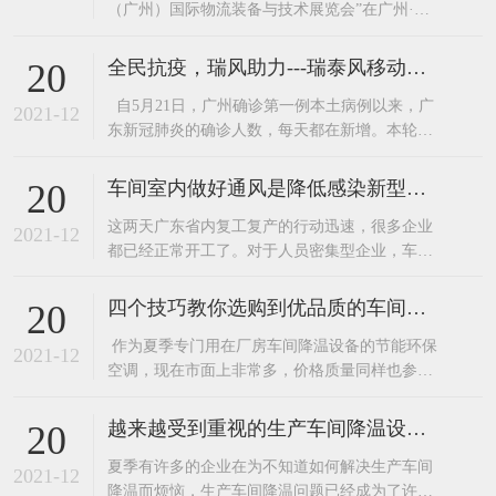
（广州）国际物流装备与技术展览会”在广州·中
国进出口商品交易会展馆圆满落幕。广东嘉昌两
大核心产品“环保空调”和“工业大风扇”更是吸引
全民抗疫，瑞风助力---瑞泰风移动环保空调厂家关爱在行动
20
了不少来人在展区了解产品。广东嘉昌在展会的
自5月21日，广州确诊第一例本土病例以来，广
技术人员可是接待了一波又一波咨询的客人。这
2021-12
东新冠肺炎的确诊人数，每天都在新增。本轮疫
么多年，广东嘉昌已经为韵达、跨境物
情，患者感染的是与印度变异毒株同源的病毒，
传播速度快，传播能力强。 作为与广州毗邻的东
车间室内做好通风是降低感染新型病毒的有效措施。
20
莞，为确保广大民众的安全，于6月7日启动全员
​这两天广东省内复工复产的行动迅速，很多企业
核酸检测。正值盛夏，酷暑难耐，白天的最高温
2021-12
都已经正常开工了。对于人员密集型企业，车间
度都在30度以上
做好通风换气是降低感染新型病毒的有效措施之
一。加强工作场所通风换气，保持室内空气流
四个技巧教你选购到优品质的车间降温设备—节能环保空调
20
通。装了环保空调和工业大风扇的企业可以开
​ 作为夏季专门用在厂房车间降温设备的节能环保
启。这里要注意了环保空调不要开启制冷，只送
2021-12
空调，现在市面上非常多，价格质量同样也参差
风就好啦。如洁净车间、有温湿度要求和其他需
不齐，因为现在的竞争非常激烈，许多的企业为
使用空调
了节约成本都选择低价产品，下面嘉昌通风小编
越来越受到重视的生产车间降温设备——东莞环保空调
20
就为大家介绍几个选购优品质节能环保空调的小
​夏季有许多的企业在为不知道如何解决生产车间
技巧给大家。1、看外型。外型越光洁、美观的产
2021-12
降温而烦恼，生产车间降温问题已经成为了许多
品，其应用的模具精密度就越高。2