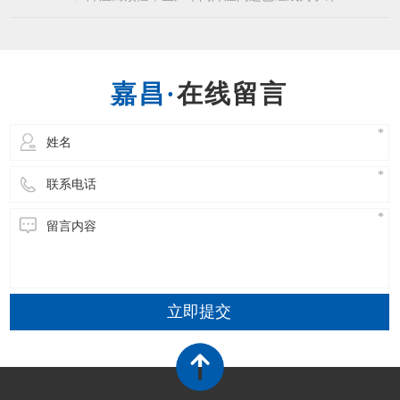
企业的常态了，而为生产车间降温就不得不说到
东莞环保空调这个生产车间降温设备了，相信许
多企业都知道东莞环保空调的优点，省电降温效
果又好。东莞环保空调能够使室内温度下降4-10
在线留言
度左右，温度可以自由调节，温度非常的均匀，
立即提交