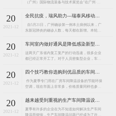
（广州）国际物流装备与技术展览会”在广州·中
国进出口商品交易会展馆圆满落幕。广东嘉昌两
大核心产品“环保空调”和“工业大风扇”更是吸引
全民抗疫，瑞风助力---瑞泰风移动环保空调厂家关爱在行动
20
了不少来人在展区了解产品。广东嘉昌在展会的
自5月21日，广州确诊第一例本土病例以来，广
技术人员可是接待了一波又一波咨询的客人。这
2021-12
东新冠肺炎的确诊人数，每天都在新增。本轮疫
么多年，广东嘉昌已经为韵达、跨境物
情，患者感染的是与印度变异毒株同源的病毒，
传播速度快，传播能力强。 作为与广州毗邻的东
车间室内做好通风是降低感染新型病毒的有效措施。
20
莞，为确保广大民众的安全，于6月7日启动全员
​这两天广东省内复工复产的行动迅速，很多企业
核酸检测。正值盛夏，酷暑难耐，白天的最高温
2021-12
都已经正常开工了。对于人员密集型企业，车间
度都在30度以上
做好通风换气是降低感染新型病毒的有效措施之
一。加强工作场所通风换气，保持室内空气流
四个技巧教你选购到优品质的车间降温设备—节能环保空调
20
通。装了环保空调和工业大风扇的企业可以开
​ 作为夏季专门用在厂房车间降温设备的节能环保
启。这里要注意了环保空调不要开启制冷，只送
2021-12
空调，现在市面上非常多，价格质量同样也参差
风就好啦。如洁净车间、有温湿度要求和其他需
不齐，因为现在的竞争非常激烈，许多的企业为
使用空调
了节约成本都选择低价产品，下面嘉昌通风小编
越来越受到重视的生产车间降温设备——东莞环保空调
20
就为大家介绍几个选购优品质节能环保空调的小
​夏季有许多的企业在为不知道如何解决生产车间
技巧给大家。1、看外型。外型越光洁、美观的产
2021-12
降温而烦恼，生产车间降温问题已经成为了许多
品，其应用的模具精密度就越高。2