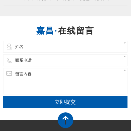
企业的常态了，而为生产车间降温就不得不说到
东莞环保空调这个生产车间降温设备了，相信许
多企业都知道东莞环保空调的优点，省电降温效
果又好。东莞环保空调能够使室内温度下降4-10
在线留言
度左右，温度可以自由调节，温度非常的均匀，
立即提交