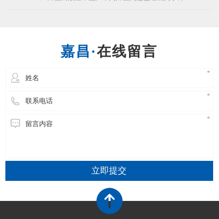
企业的常态了，而为生产车间降温就不得不说到
东莞环保空调这个生产车间降温设备了，相信许
多企业都知道东莞环保空调的优点，省电降温效
果又好。东莞环保空调能够使室内温度下降4-10
在线留言
度左右，温度可以自由调节，温度非常的均匀，
立即提交