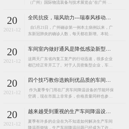
（广州）国际物流装备与技术展览会”在广州·中
国进出口商品交易会展馆圆满落幕。广东嘉昌两
大核心产品“环保空调”和“工业大风扇”更是吸引
全民抗疫，瑞风助力---瑞泰风移动环保空调厂家关爱在行动
20
了不少来人在展区了解产品。广东嘉昌在展会的
自5月21日，广州确诊第一例本土病例以来，广
技术人员可是接待了一波又一波咨询的客人。这
2021-12
东新冠肺炎的确诊人数，每天都在新增。本轮疫
么多年，广东嘉昌已经为韵达、跨境物
情，患者感染的是与印度变异毒株同源的病毒，
传播速度快，传播能力强。 作为与广州毗邻的东
车间室内做好通风是降低感染新型病毒的有效措施。
20
莞，为确保广大民众的安全，于6月7日启动全员
​这两天广东省内复工复产的行动迅速，很多企业
核酸检测。正值盛夏，酷暑难耐，白天的最高温
2021-12
都已经正常开工了。对于人员密集型企业，车间
度都在30度以上
做好通风换气是降低感染新型病毒的有效措施之
一。加强工作场所通风换气，保持室内空气流
四个技巧教你选购到优品质的车间降温设备—节能环保空调
20
通。装了环保空调和工业大风扇的企业可以开
​ 作为夏季专门用在厂房车间降温设备的节能环保
启。这里要注意了环保空调不要开启制冷，只送
2021-12
空调，现在市面上非常多，价格质量同样也参差
风就好啦。如洁净车间、有温湿度要求和其他需
不齐，因为现在的竞争非常激烈，许多的企业为
使用空调
了节约成本都选择低价产品，下面嘉昌通风小编
越来越受到重视的生产车间降温设备——东莞环保空调
20
就为大家介绍几个选购优品质节能环保空调的小
​夏季有许多的企业在为不知道如何解决生产车间
技巧给大家。1、看外型。外型越光洁、美观的产
2021-12
降温而烦恼，生产车间降温问题已经成为了许多
品，其应用的模具精密度就越高。2