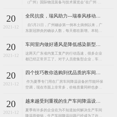
（广州）国际物流装备与技术展览会”在广州·中
国进出口商品交易会展馆圆满落幕。广东嘉昌两
大核心产品“环保空调”和“工业大风扇”更是吸引
全民抗疫，瑞风助力---瑞泰风移动环保空调厂家关爱在行动
20
了不少来人在展区了解产品。广东嘉昌在展会的
自5月21日，广州确诊第一例本土病例以来，广
技术人员可是接待了一波又一波咨询的客人。这
2021-12
东新冠肺炎的确诊人数，每天都在新增。本轮疫
么多年，广东嘉昌已经为韵达、跨境物
情，患者感染的是与印度变异毒株同源的病毒，
传播速度快，传播能力强。 作为与广州毗邻的东
车间室内做好通风是降低感染新型病毒的有效措施。
20
莞，为确保广大民众的安全，于6月7日启动全员
​这两天广东省内复工复产的行动迅速，很多企业
核酸检测。正值盛夏，酷暑难耐，白天的最高温
2021-12
都已经正常开工了。对于人员密集型企业，车间
度都在30度以上
做好通风换气是降低感染新型病毒的有效措施之
一。加强工作场所通风换气，保持室内空气流
四个技巧教你选购到优品质的车间降温设备—节能环保空调
20
通。装了环保空调和工业大风扇的企业可以开
​ 作为夏季专门用在厂房车间降温设备的节能环保
启。这里要注意了环保空调不要开启制冷，只送
2021-12
空调，现在市面上非常多，价格质量同样也参差
风就好啦。如洁净车间、有温湿度要求和其他需
不齐，因为现在的竞争非常激烈，许多的企业为
使用空调
了节约成本都选择低价产品，下面嘉昌通风小编
越来越受到重视的生产车间降温设备——东莞环保空调
20
就为大家介绍几个选购优品质节能环保空调的小
​夏季有许多的企业在为不知道如何解决生产车间
技巧给大家。1、看外型。外型越光洁、美观的产
2021-12
降温而烦恼，生产车间降温问题已经成为了许多
品，其应用的模具精密度就越高。2