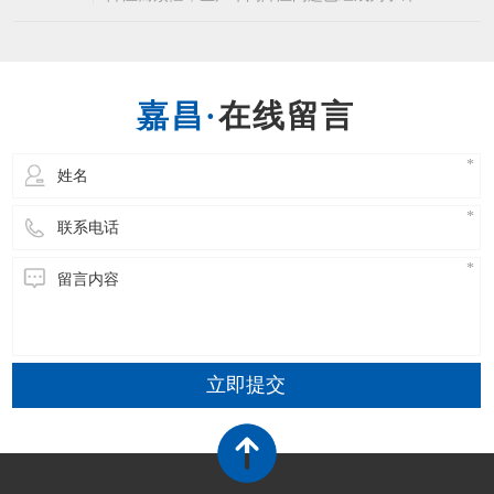
企业的常态了，而为生产车间降温就不得不说到
东莞环保空调这个生产车间降温设备了，相信许
多企业都知道东莞环保空调的优点，省电降温效
果又好。东莞环保空调能够使室内温度下降4-10
在线留言
度左右，温度可以自由调节，温度非常的均匀，
立即提交