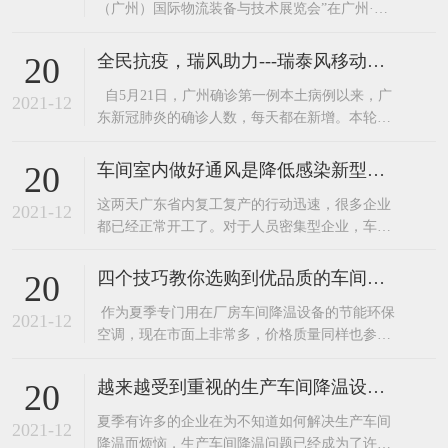
（广州）国际物流装备与技术展览会”在广州·中
国进出口商品交易会展馆圆满落幕。广东嘉昌两
大核心产品“环保空调”和“工业大风扇”更是吸引
全民抗疫，瑞风助力---瑞泰风移动环保空调厂家关爱在行动
20
了不少来人在展区了解产品。广东嘉昌在展会的
自5月21日，广州确诊第一例本土病例以来，广
技术人员可是接待了一波又一波咨询的客人。这
2021-12
东新冠肺炎的确诊人数，每天都在新增。本轮疫
么多年，广东嘉昌已经为韵达、跨境物
情，患者感染的是与印度变异毒株同源的病毒，
传播速度快，传播能力强。 作为与广州毗邻的东
车间室内做好通风是降低感染新型病毒的有效措施。
20
莞，为确保广大民众的安全，于6月7日启动全员
​这两天广东省内复工复产的行动迅速，很多企业
核酸检测。正值盛夏，酷暑难耐，白天的最高温
2021-12
都已经正常开工了。对于人员密集型企业，车间
度都在30度以上
做好通风换气是降低感染新型病毒的有效措施之
一。加强工作场所通风换气，保持室内空气流
四个技巧教你选购到优品质的车间降温设备—节能环保空调
20
通。装了环保空调和工业大风扇的企业可以开
​ 作为夏季专门用在厂房车间降温设备的节能环保
启。这里要注意了环保空调不要开启制冷，只送
2021-12
空调，现在市面上非常多，价格质量同样也参差
风就好啦。如洁净车间、有温湿度要求和其他需
不齐，因为现在的竞争非常激烈，许多的企业为
使用空调
了节约成本都选择低价产品，下面嘉昌通风小编
越来越受到重视的生产车间降温设备——东莞环保空调
20
就为大家介绍几个选购优品质节能环保空调的小
​夏季有许多的企业在为不知道如何解决生产车间
技巧给大家。1、看外型。外型越光洁、美观的产
2021-12
降温而烦恼，生产车间降温问题已经成为了许多
品，其应用的模具精密度就越高。2