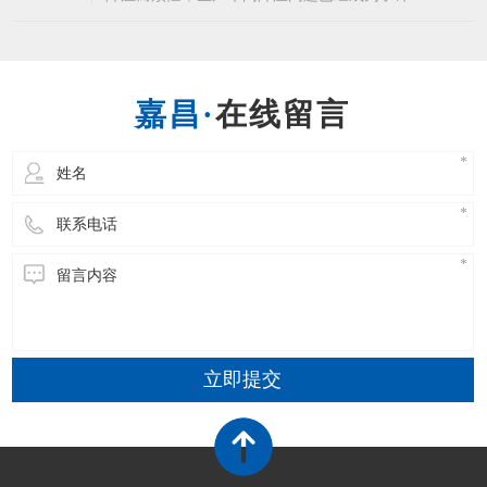
企业的常态了，而为生产车间降温就不得不说到
东莞环保空调这个生产车间降温设备了，相信许
多企业都知道东莞环保空调的优点，省电降温效
果又好。东莞环保空调能够使室内温度下降4-10
在线留言
度左右，温度可以自由调节，温度非常的均匀，
立即提交