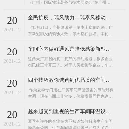
（广州）国际物流装备与技术展览会”在广州·中
国进出口商品交易会展馆圆满落幕。广东嘉昌两
大核心产品“环保空调”和“工业大风扇”更是吸引
全民抗疫，瑞风助力---瑞泰风移动环保空调厂家关爱在行动
20
了不少来人在展区了解产品。广东嘉昌在展会的
自5月21日，广州确诊第一例本土病例以来，广
技术人员可是接待了一波又一波咨询的客人。这
2021-12
东新冠肺炎的确诊人数，每天都在新增。本轮疫
么多年，广东嘉昌已经为韵达、跨境物
情，患者感染的是与印度变异毒株同源的病毒，
传播速度快，传播能力强。 作为与广州毗邻的东
车间室内做好通风是降低感染新型病毒的有效措施。
20
莞，为确保广大民众的安全，于6月7日启动全员
​这两天广东省内复工复产的行动迅速，很多企业
核酸检测。正值盛夏，酷暑难耐，白天的最高温
2021-12
都已经正常开工了。对于人员密集型企业，车间
度都在30度以上
做好通风换气是降低感染新型病毒的有效措施之
一。加强工作场所通风换气，保持室内空气流
四个技巧教你选购到优品质的车间降温设备—节能环保空调
20
通。装了环保空调和工业大风扇的企业可以开
​ 作为夏季专门用在厂房车间降温设备的节能环保
启。这里要注意了环保空调不要开启制冷，只送
2021-12
空调，现在市面上非常多，价格质量同样也参差
风就好啦。如洁净车间、有温湿度要求和其他需
不齐，因为现在的竞争非常激烈，许多的企业为
使用空调
了节约成本都选择低价产品，下面嘉昌通风小编
越来越受到重视的生产车间降温设备——东莞环保空调
20
就为大家介绍几个选购优品质节能环保空调的小
​夏季有许多的企业在为不知道如何解决生产车间
技巧给大家。1、看外型。外型越光洁、美观的产
2021-12
降温而烦恼，生产车间降温问题已经成为了许多
品，其应用的模具精密度就越高。2