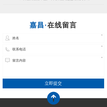
企业的常态了，而为生产车间降温就不得不说到
东莞环保空调这个生产车间降温设备了，相信许
多企业都知道东莞环保空调的优点，省电降温效
果又好。东莞环保空调能够使室内温度下降4-10
在线留言
度左右，温度可以自由调节，温度非常的均匀，
立即提交