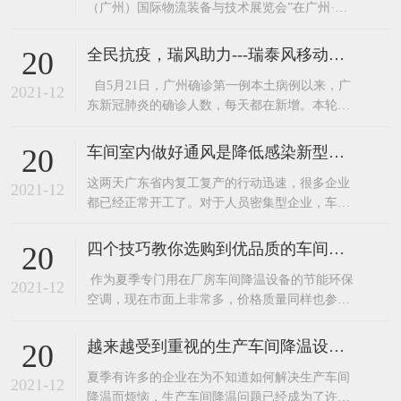
（广州）国际物流装备与技术展览会”在广州·中
国进出口商品交易会展馆圆满落幕。广东嘉昌两
大核心产品“环保空调”和“工业大风扇”更是吸引
全民抗疫，瑞风助力---瑞泰风移动环保空调厂家关爱在行动
20
了不少来人在展区了解产品。广东嘉昌在展会的
自5月21日，广州确诊第一例本土病例以来，广
技术人员可是接待了一波又一波咨询的客人。这
2021-12
东新冠肺炎的确诊人数，每天都在新增。本轮疫
么多年，广东嘉昌已经为韵达、跨境物
情，患者感染的是与印度变异毒株同源的病毒，
传播速度快，传播能力强。 作为与广州毗邻的东
车间室内做好通风是降低感染新型病毒的有效措施。
20
莞，为确保广大民众的安全，于6月7日启动全员
​这两天广东省内复工复产的行动迅速，很多企业
核酸检测。正值盛夏，酷暑难耐，白天的最高温
2021-12
都已经正常开工了。对于人员密集型企业，车间
度都在30度以上
做好通风换气是降低感染新型病毒的有效措施之
一。加强工作场所通风换气，保持室内空气流
四个技巧教你选购到优品质的车间降温设备—节能环保空调
20
通。装了环保空调和工业大风扇的企业可以开
​ 作为夏季专门用在厂房车间降温设备的节能环保
启。这里要注意了环保空调不要开启制冷，只送
2021-12
空调，现在市面上非常多，价格质量同样也参差
风就好啦。如洁净车间、有温湿度要求和其他需
不齐，因为现在的竞争非常激烈，许多的企业为
使用空调
了节约成本都选择低价产品，下面嘉昌通风小编
越来越受到重视的生产车间降温设备——东莞环保空调
20
就为大家介绍几个选购优品质节能环保空调的小
​夏季有许多的企业在为不知道如何解决生产车间
技巧给大家。1、看外型。外型越光洁、美观的产
2021-12
降温而烦恼，生产车间降温问题已经成为了许多
品，其应用的模具精密度就越高。2