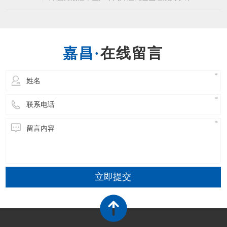
企业的常态了，而为生产车间降温就不得不说到
东莞环保空调这个生产车间降温设备了，相信许
多企业都知道东莞环保空调的优点，省电降温效
果又好。东莞环保空调能够使室内温度下降4-10
在线留言
度左右，温度可以自由调节，温度非常的均匀，
立即提交