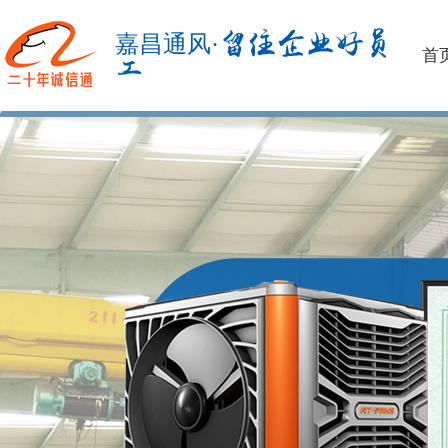
留住企业好员
嘉昌通风·
首
工