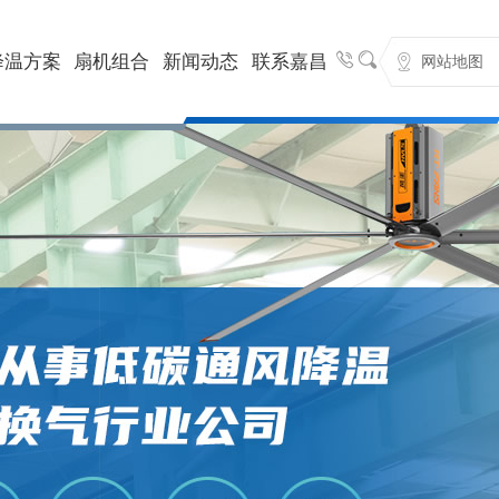



降温方案
扇机组合
新闻动态
联系嘉昌
网站地图
通风降温解决方案