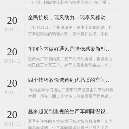
（广州）国际物流装备与技术展览会”在广州·中
国进出口商品交易会展馆圆满落幕。广东嘉昌两
大核心产品“环保空调”和“工业大风扇”更是吸引
全民抗疫，瑞风助力---瑞泰风移动环保空调厂家关爱在行动
20
了不少来人在展区了解产品。广东嘉昌在展会的
自5月21日，广州确诊第一例本土病例以来，广
技术人员可是接待了一波又一波咨询的客人。这
2021-12
东新冠肺炎的确诊人数，每天都在新增。本轮疫
么多年，广东嘉昌已经为韵达、跨境物
情，患者感染的是与印度变异毒株同源的病毒，
传播速度快，传播能力强。 作为与广州毗邻的东
车间室内做好通风是降低感染新型病毒的有效措施。
20
莞，为确保广大民众的安全，于6月7日启动全员
​这两天广东省内复工复产的行动迅速，很多企业
核酸检测。正值盛夏，酷暑难耐，白天的最高温
2021-12
都已经正常开工了。对于人员密集型企业，车间
度都在30度以上
做好通风换气是降低感染新型病毒的有效措施之
一。加强工作场所通风换气，保持室内空气流
四个技巧教你选购到优品质的车间降温设备—节能环保空调
20
通。装了环保空调和工业大风扇的企业可以开
​ 作为夏季专门用在厂房车间降温设备的节能环保
启。这里要注意了环保空调不要开启制冷，只送
2021-12
空调，现在市面上非常多，价格质量同样也参差
风就好啦。如洁净车间、有温湿度要求和其他需
不齐，因为现在的竞争非常激烈，许多的企业为
使用空调
了节约成本都选择低价产品，下面嘉昌通风小编
越来越受到重视的生产车间降温设备——东莞环保空调
20
就为大家介绍几个选购优品质节能环保空调的小
​夏季有许多的企业在为不知道如何解决生产车间
技巧给大家。1、看外型。外型越光洁、美观的产
2021-12
降温而烦恼，生产车间降温问题已经成为了许多
品，其应用的模具精密度就越高。2