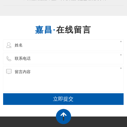
企业的常态了，而为生产车间降温就不得不说到
东莞环保空调这个生产车间降温设备了，相信许
多企业都知道东莞环保空调的优点，省电降温效
果又好。东莞环保空调能够使室内温度下降4-10
在线留言
度左右，温度可以自由调节，温度非常的均匀，
立即提交